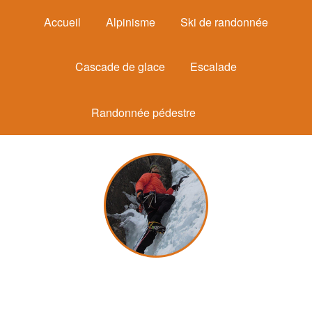
Accueil
Alpinisme
Ski de randonnée
Cascade de glace
Escalade
Randonnée pédestre
Michel Mounier