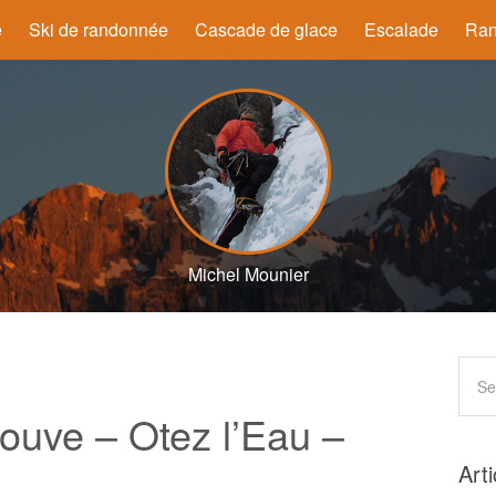
e
Ski de randonnée
Cascade de glace
Escalade
Ran
Michel Mounier
ouve – Otez l’Eau –
Art