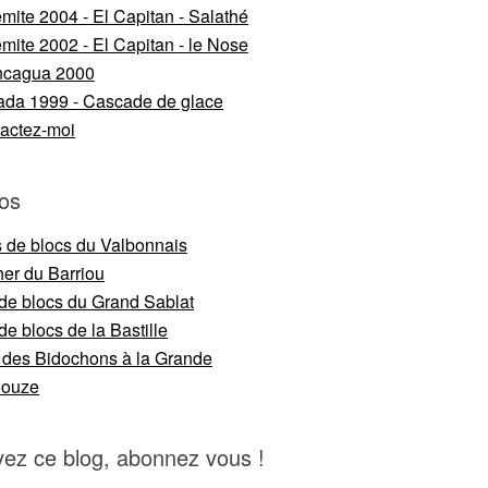
mite 2004 - El Capitan - Salathé
mite 2002 - El Capitan - le Nose
ncagua 2000
da 1999 - Cascade de glace
actez-moi
os
s de blocs du Valbonnais
er du Barriou
 de blocs du Grand Sablat
de blocs de la Bastille
 des Bidochons à la Grande
nouze
vez ce blog, abonnez vous !