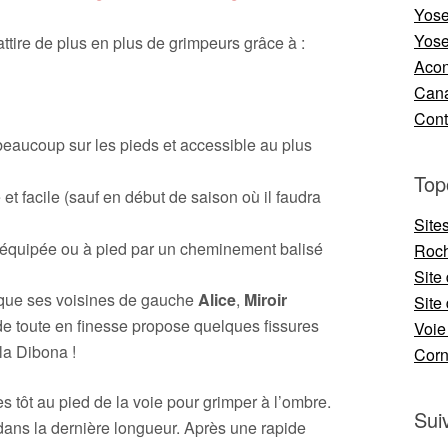
Yose
Yose
ttire de plus en plus de grimpeurs grâce à :
Aco
Cana
Cont
eaucoup sur les pieds et accessible au plus
Top
t facile (sauf en début de saison où il faudra
Site
équipée ou à pied par un cheminement balisé
Roch
Site
 que ses voisines de gauche
Alice
,
Miroir
Site 
de toute en finesse propose quelques fissures
Voie
la Dibona !
Cor
 tôt au pied de la voie pour grimper à l’ombre.
Sui
 dans la dernière longueur. Après une rapide