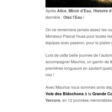
Après
Alice
,
Miroir d’Eau
,
Histoire 
dernière :
Otez l’Eau
!
On ne remerciera jamais assez les ou
Monsieur Pascal Huss pour toutes les
équipes avec passion, pour le plaisir
Lors de cette belle journée de l’auto
accompagner Maurice, un gamin de 86
premières longueurs en sautant quelq
moi !
Avec Maurice nous sommes amis depu
Voie des Bidochons
à la
Grande C
Vercors
, en 12 journées mémorables