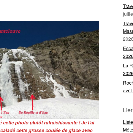
Trav
juill
Trav
Mass
202
Esca
202
La R
202
Roch
avri
Lie
List
 cette photo plutôt rafraichissante ! Je l’ai
Mét
scaladé
cette grosse coulée de glace avec