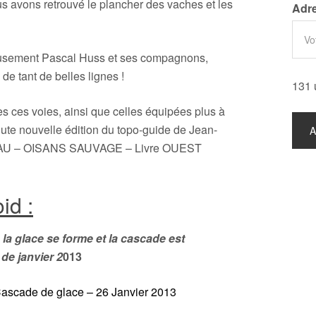
s avons retrouvé le plancher des vaches et les
Adre
eusement Pascal Huss et ses compagnons,
de tant de belles lignes !
131 
utes ces voies, ainsi que celles équipées plus à
toute nouvelle édition du topo-guide de Jean-
AU – OISANS SAUVAGE – Livre OUEST
id :
 la glace se forme et la cascade est
de janvier 2
013
ascade de glace – 26 Janvier 2013