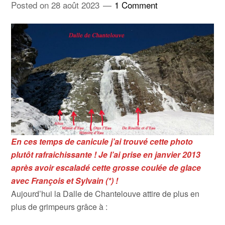
Posted on
28 août 2023
1 Comment
En ces temps de canicule j’ai trouvé cette photo
plutôt rafraichissante ! Je l’ai prise en janvier 2013
après
avoir escaladé
cette grosse coulée de glace
avec François et Sylvain (*) !
Aujourd’hui la Dalle de Chantelouve attire de plus en
plus de grimpeurs grâce à :