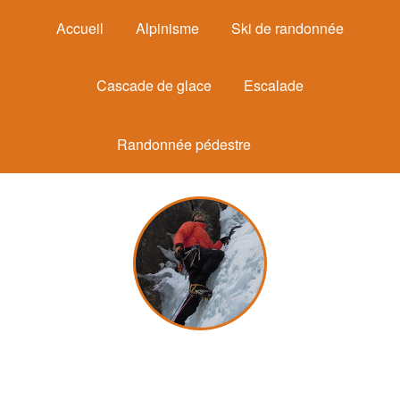
Accueil
Alpinisme
Ski de randonnée
Cascade de glace
Escalade
Randonnée pédestre
Michel Mounier