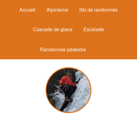
Accueil
Alpinisme
Ski de randonnée
Cascade de glace
Escalade
Randonnée pédestre
Michel Mounier