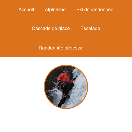
Accueil
Alpinisme
Ski de randonnée
Cascade de glace
Escalade
Randonnée pédestre
Michel Mounier