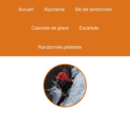
Accueil
Alpinisme
Ski de randonnée
Cascade de glace
Escalade
Randonnée pédestre
Michel Mounier