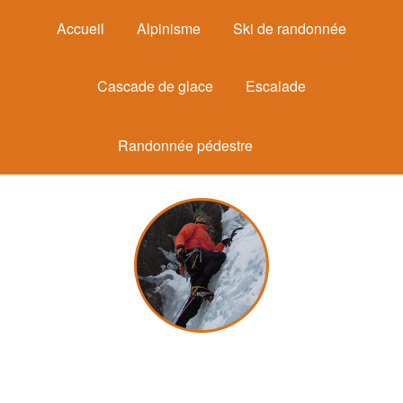
Accueil
Alpinisme
Ski de randonnée
Cascade de glace
Escalade
Randonnée pédestre
Michel Mounier