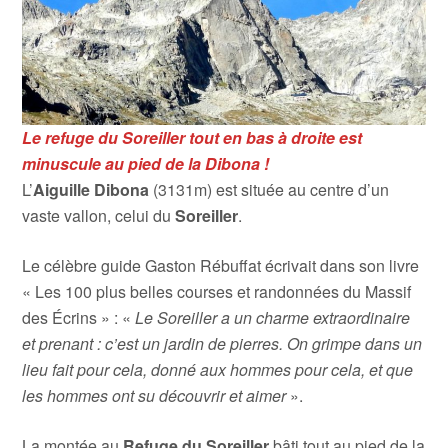
Le refuge du Soreiller tout en bas à droite est
minuscule au pied de la Dibona !
L’
Aiguille Dibona
(3131m) est située au centre d’un
vaste vallon, celui du
Soreiller
.
Le célèbre guide Gaston Rébuffat écrivait dans son livre
« Les 100 plus belles courses et randonnées du Massif
des Écrins » : «
Le Soreiller a un charme extraordinaire
et prenant : c’est un jardin de pierres. On grimpe dans un
lieu fait pour cela, donné aux hommes pour cela, et que
les hommes ont su découvrir et aimer
».
La montée au
Refuge du Soreiller
bâti tout au pied de la