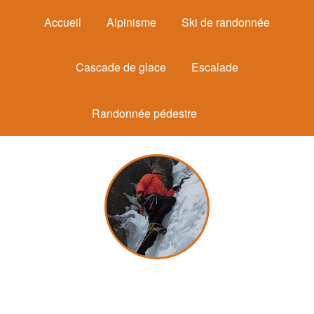
Accueil
Alpinisme
Ski de randonnée
Cascade de glace
Escalade
Randonnée pédestre
Michel Mounier