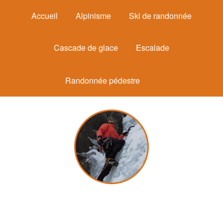
Accueil
Alpinisme
Ski de randonnée
Cascade de glace
Escalade
Randonnée pédestre
Michel Mounier