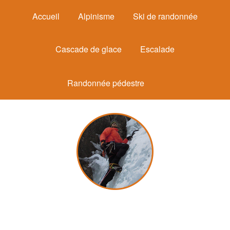
Accueil
Alpinisme
Ski de randonnée
Cascade de glace
Escalade
Randonnée pédestre
Michel Mounier