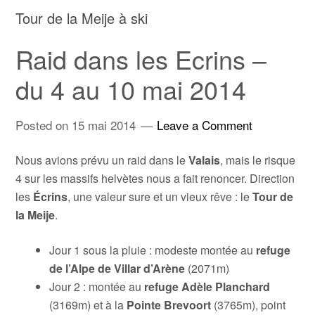
Tour de la Meije à ski
Raid dans les Ecrins –
du 4 au 10 mai 2014
Posted on
15 mai 2014
Leave a Comment
Nous avions prévu un raid dans le
Valais
, mais le risque
4 sur les massifs helvètes nous a fait renoncer. Direction
les
Écrins
, une valeur sure et un vieux rêve : le
Tour de
la Meije
.
Jour 1 sous la pluie : modeste montée au
refuge
de l’Alpe de Villar d’Arène
(2071m)
Jour 2 : montée au
refuge Adèle Planchard
(3169m) et à la
Pointe Brevoort
(3765m), point