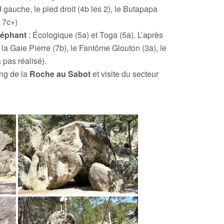
ed gauche, le pied droit (4b les 2), le Butapapa
e 7c+)
léphant
: Écologique (5a) et Toga (5a). L’après
 la Gaie Pierre (7b), le Fantôme Glouton (3a), le
 pas réalisé).
ing de la
Roche au Sabot
et visite du secteur