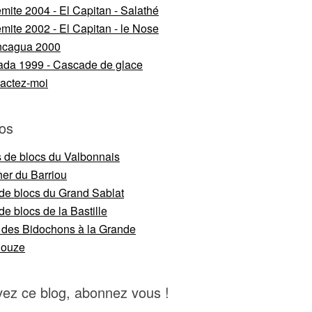
mite 2004 - El Capitan - Salathé
mite 2002 - El Capitan - le Nose
ncagua 2000
da 1999 - Cascade de glace
actez-moi
os
s de blocs du Valbonnais
er du Barriou
 de blocs du Grand Sablat
de blocs de la Bastille
 des Bidochons à la Grande
nouze
vez ce blog, abonnez vous !