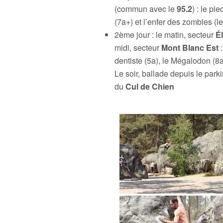
(commun avec le
95.2
) : le pi
(7a+) et l’enfer des zombies (l
2ème jour : le matin, secteur
É
midi, secteur
Mont Blanc Est
:
dentiste (5a), le Mégalodon (8a
Le soir, ballade depuis le park
du
Cul de Chien