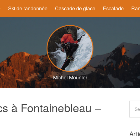
e
Ski de randonnée
Cascade de glace
Escalade
Ran
Michel Mounier
cs à Fontainebleau –
Art