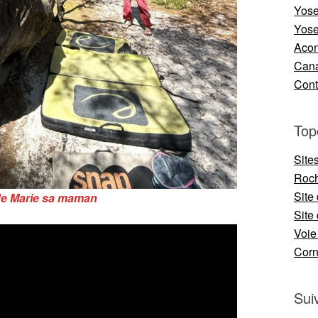
Yose
Yose
Aco
Cana
Cont
Top
Site
Roch
Site
de Marie sa maman
Site 
Voie
Cor
Sui