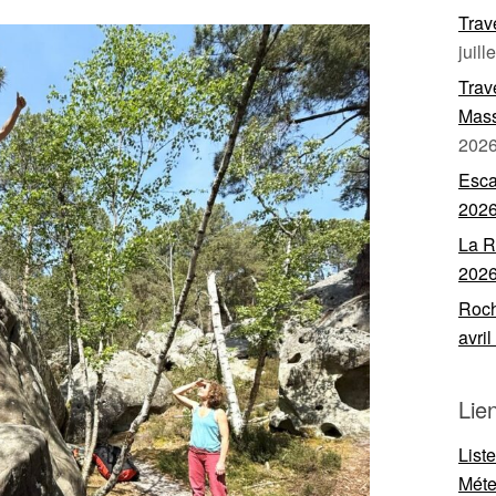
Trav
juill
Trav
Mass
202
Esca
202
La R
202
Roch
avri
Lie
List
Mét