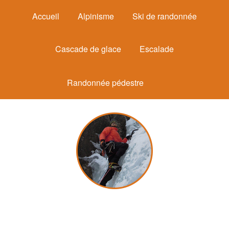
Accueil
Alpinisme
Ski de randonnée
Cascade de glace
Escalade
Randonnée pédestre
Michel Mounier