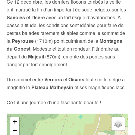
Ce 12 décembre, les derniers flocons tombés la veille
ont marqué la fin d’un important épisode neigeux sur les
Savoies
et
l’Isère
avec un fort risque d’avalanches. A
basse altitude, les conditions sont idéales pour faire de
petites balades rarement skiables comme le sommet de
la
Peyrouse
(1710m) point culminant de la
Montagne
du Conest
. Modeste et tout en rondeur, l’itinéraire au
départ du
Majeuil
(870m) remonte des pentes sans
danger par fort enneigement.
Du sommet entre
Vercors
et
Oisans
toute cette neige a
magnifié le
Plateau Matheysin
et ses magnifiques lacs.
Ce fut une journée d’une fascinante beauté !
+
−