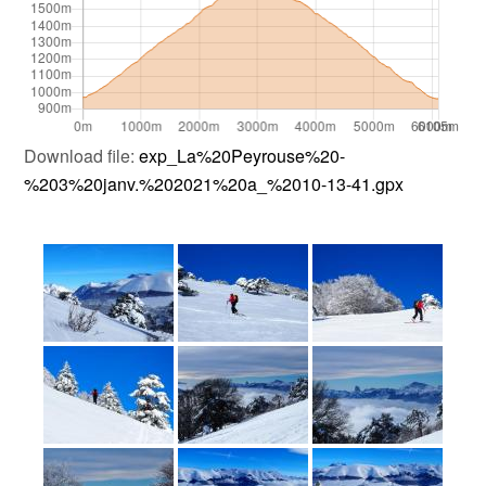
Download file:
exp_La%20Peyrouse%20-
%203%20janv.%202021%20a_%2010-13-41.gpx