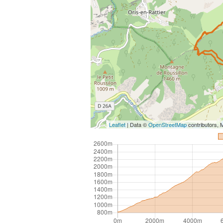
Leaflet
| Data ©
OpenStreetMap
contributors,