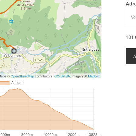
Adre
131 
 Maps ©
OpenStreetMap
contributors,
CC-BY-SA
, Imagery ©
Mapbox