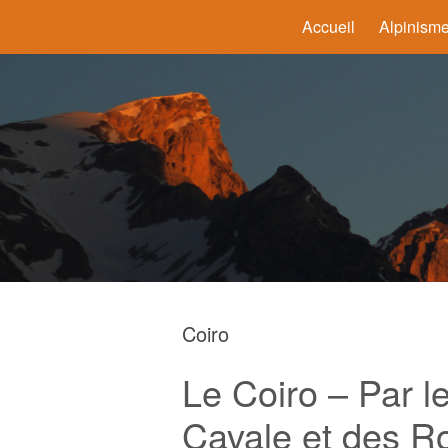
Accueil
Alpinism
Coiro
Le Coiro – Par le
Cavale et des R