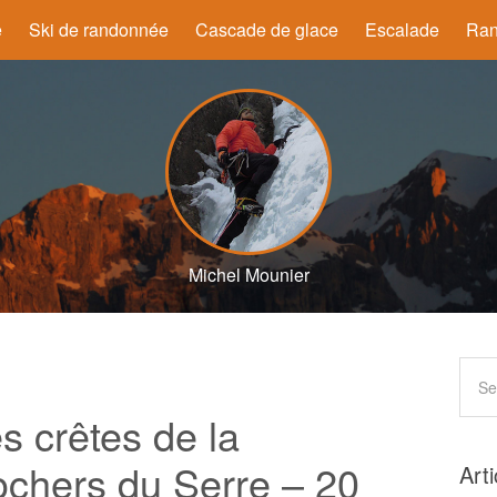
e
Ski de randonnée
Cascade de glace
Escalade
Ran
Michel Mounier
s crêtes de la
ochers du Serre – 20
Art