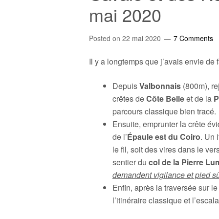
mai 2020
Posted on
22 mai 2020
7 Comments
Il y a longtemps que j’avais envie de f
Depuis
Valbonnais
(800m), re
crêtes de
Côte Belle
et de la
P
parcours classique bien tracé.
Ensuite, emprunter la crête év
de l’
Épaule est du Coiro
. Un 
le fil, soit des vires dans le v
sentier du
col de la Pierre Lu
demandent vigilance et pied sû
Enfin, après la traversée sur le f
l’itinéraire classique et l’esca