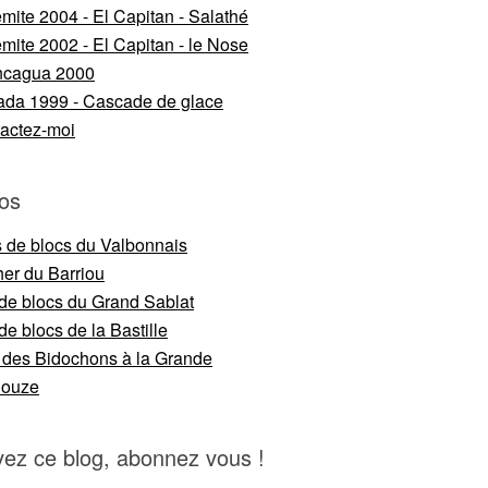
mite 2004 - El Capitan - Salathé
mite 2002 - El Capitan - le Nose
ncagua 2000
da 1999 - Cascade de glace
actez-moi
os
s de blocs du Valbonnais
er du Barriou
 de blocs du Grand Sablat
de blocs de la Bastille
 des Bidochons à la Grande
nouze
vez ce blog, abonnez vous !