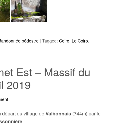
Randonnée pédestre
|
Tagged:
Coiro
,
Le Coiro
,
et Est – Massif du
il 2019
ment
 départ du village de
Valbonnais
(744m) par le
ssonnière
.