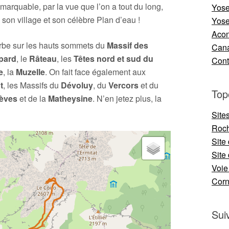
marquable, par la vue que l’on a tout du long,
Yose
, son village et son célèbre Plan d’eau !
Yose
Aco
erbe sur les hauts sommets du
Massif des
Cana
pard
, le
Râteau
, les
Têtes nord et sud du
Cont
e
, la
Muzelle
. On fait face également aux
t
, les Massifs du
Dévoluy
, du
Vercors
et du
Top
ièves
et de la
Matheysine
. N’en jetez plus, la
Site
Roch
Site
Site 
Voie
Cor
Sui