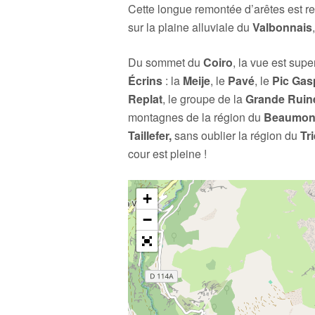
Cette longue remontée d’arêtes est re
sur la plaine alluviale du
Valbonnais
Du sommet du
Coiro
, la vue est sup
Écrins
: la
Meije
, le
Pavé
, le
Pic Gas
Replat
, le groupe de la
Grande Ruin
montagnes de la région du
Beaumon
Taillefer,
sans oublier la région du
Tr
cour est pleine !
+
−