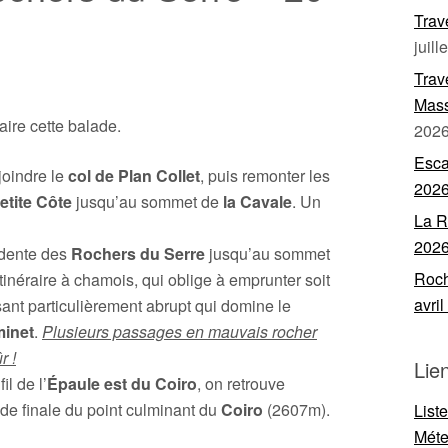
Trav
juill
Trav
Mass
aire cette balade.
202
Esca
joindre le
col de Plan Collet
, puis remonter les
202
etite Côte
jusqu’au sommet de
la Cavale
. Un
La R
202
idente des
Rochers du Serre
jusqu’au sommet
Roch
itinéraire à chamois, qui oblige à emprunter soit
avri
ersant particulièrement abrupt qui domine le
minet
.
Plusieurs passages en mauvais rocher
r !
Lie
il de l’
Épaule est du Coiro
, on retrouve
lade finale du point culminant du
Coiro
(2607m).
List
Mét