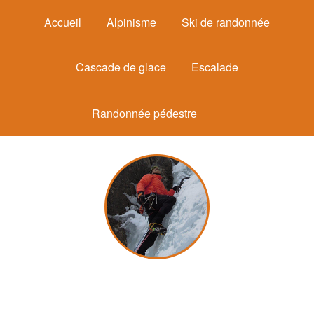
Accueil
Alpinisme
Ski de randonnée
Cascade de glace
Escalade
Randonnée pédestre
Michel Mounier