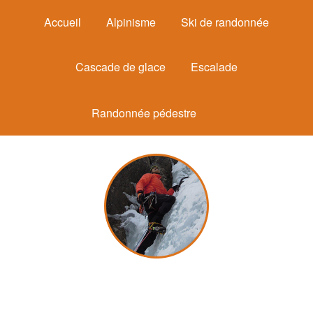
Accueil
Alpinisme
Ski de randonnée
Cascade de glace
Escalade
Randonnée pédestre
Michel Mounier