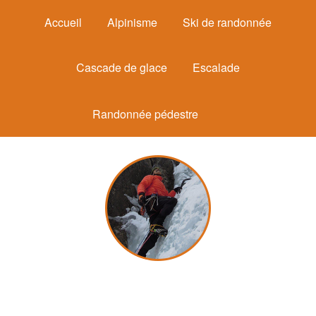
Accueil
Alpinisme
Ski de randonnée
Cascade de glace
Escalade
Randonnée pédestre
Michel Mounier