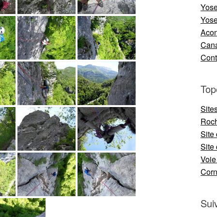
Yose
Yose
Aco
Cana
Cont
Top
Site
Roch
Site
Site 
Voie
Cor
Sui