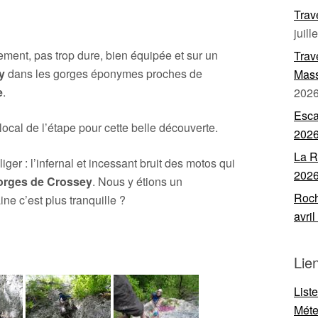
Trav
juill
ment, pas trop dure, bien équipée et sur un
Trav
y
dans les gorges éponymes proches de
Mass
e
.
202
Esca
ocal de l’étape pour cette belle découverte.
202
La R
ger : l’infernal et incessant bruit des motos qui
202
orges de Crossey
. Nous y étions un
Roch
e c’est plus tranquille ?
avri
Lie
List
Mét