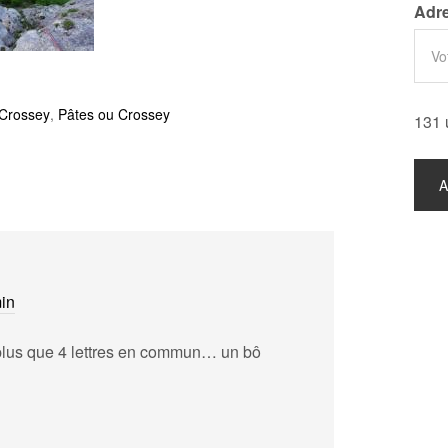
Adre
Crossey
,
Pâtes ou Crossey
131 
min
plus que 4 lettres en commun… un bô