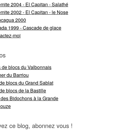
mite 2004 - El Capitan - Salathé
mite 2002 - El Capitan - le Nose
ncagua 2000
da 1999 - Cascade de glace
actez-moi
os
s de blocs du Valbonnais
er du Barriou
 de blocs du Grand Sablat
de blocs de la Bastille
 des Bidochons à la Grande
nouze
vez ce blog, abonnez vous !