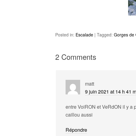
Posted in:
Escalade
|
Tagged:
Gorges de 
2 Comments
matt
9 juin 2021 at 14 h 41 
entre VoiRON et VeRdON il y a 
caillou aussi
Répondre