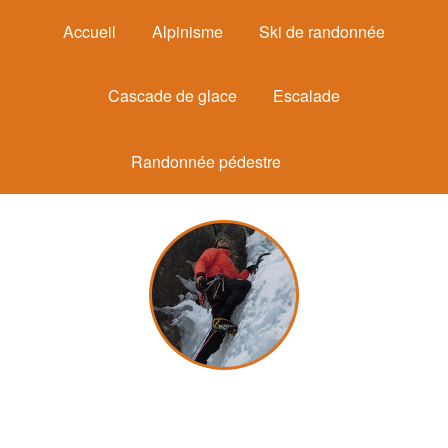
Accueil
Alpinisme
Ski de randonnée
Cascade de glace
Escalade
Randonnée pédestre
Michel Mounier