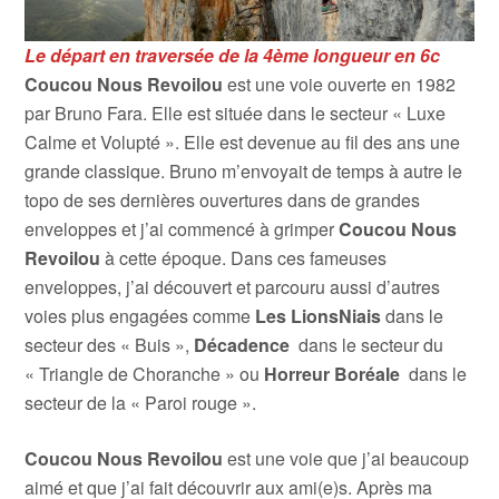
Le départ en traversée de la 4ème longueur en 6c
Coucou Nous Revoilou
est une voie ouverte en 1982
par Bruno Fara. Elle est située dans le secteur « Luxe
Calme et Volupté ». Elle est devenue au fil des ans une
grande classique. Bruno m’envoyait de temps à autre le
topo de ses dernières ouvertures dans de grandes
enveloppes et j’ai commencé à grimper
Coucou Nous
Revoilou
à cette époque. Dans ces fameuses
enveloppes, j’ai découvert et parcouru aussi d’autres
voies plus engagées comme
Les LionsNiais
dans le
secteur des « Buis »,
Décadence
dans le secteur du
« Triangle de Choranche » ou
Horreur Boréale
dans le
secteur de la « Paroi rouge ».
Coucou
Nous Revoilou
est une voie que j’ai beaucoup
aimé et que j’ai fait découvrir aux ami(e)s. Après ma