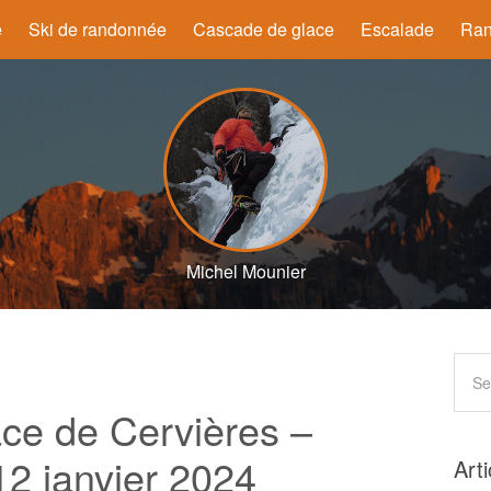
e
Ski de randonnée
Cascade de glace
Escalade
Ran
Michel Mounier
ce de Cervières –
12 janvier 2024
Art