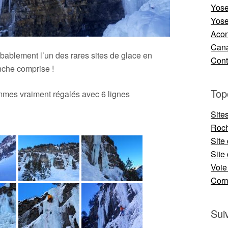
Yose
Yose
Aco
Cana
bablement l’un des rares sites de glace en
Cont
nche comprise !
Top
mes vraiment régalés avec 6 lignes
Site
Roch
Site
Site 
Voie
Cor
Sui