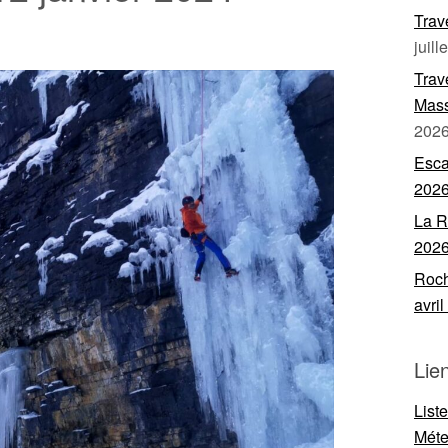
Trav
juill
Trav
Mass
202
Esca
202
La R
202
Roch
avri
Lie
List
Mét