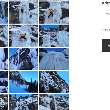
Adre
131 