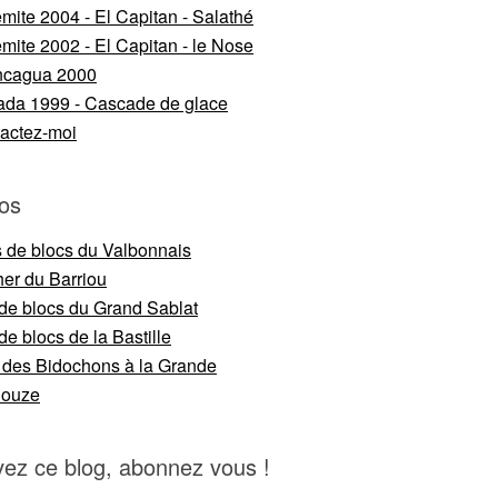
mite 2004 - El Capitan - Salathé
mite 2002 - El Capitan - le Nose
ncagua 2000
da 1999 - Cascade de glace
actez-moi
os
s de blocs du Valbonnais
er du Barriou
 de blocs du Grand Sablat
de blocs de la Bastille
 des Bidochons à la Grande
nouze
vez ce blog, abonnez vous !