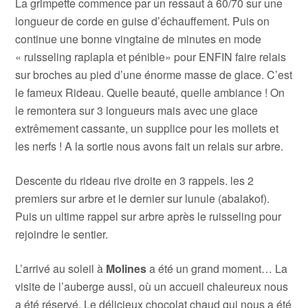
La grimpette commence par un ressaut à 60/70 sur une
longueur de corde en guise d’échauffement. Puis on
continue une bonne vingtaine de minutes en mode
« ruisseling raplapla et pénible» pour ENFIN faire relais
sur broches au pied d’une énorme masse de glace. C’est
le fameux Rideau. Quelle beauté, quelle ambiance ! On
le remontera sur 3 longueurs mais avec une glace
extrêmement cassante, un supplice pour les mollets et
les nerfs ! A la sortie nous avons fait un relais sur arbre.
Descente du rideau rive droite en 3 rappels. les 2
premiers sur arbre et le dernier sur lunule (abalakof).
Puis un ultime rappel sur arbre après le ruisseling pour
rejoindre le sentier.
L’arrivé au soleil à
Moli
n
es
a été un grand moment… La
visite de l’auberge aussi, où un accueil chaleureux nous
a été réservé. Le délicieux chocolat chaud qui nous a été