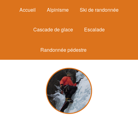
Accueil
Alpinisme
Ski de randonnée
Cascade de glace
Escalade
Randonnée pédestre
Michel Mounier