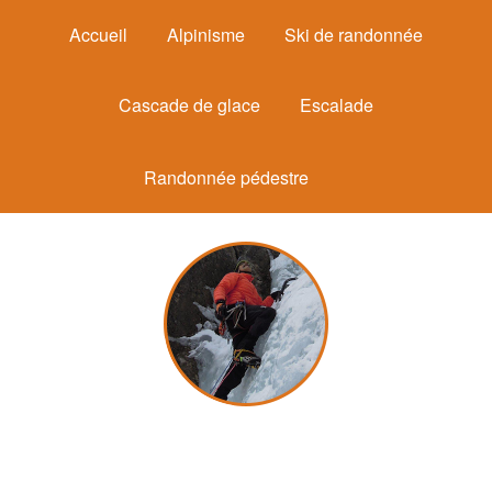
Accueil
Alpinisme
Ski de randonnée
Cascade de glace
Escalade
Randonnée pédestre
Michel Mounier