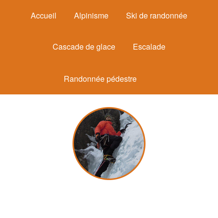
Accueil
Alpinisme
Ski de randonnée
Cascade de glace
Escalade
Randonnée pédestre
Michel Mounier