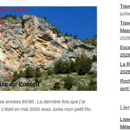
Trav
juill
Trav
Mass
202
Esca
202
La R
202
Roch
avri
s années 80/90 . La dernière fois que j’ai
Lie
c’était en mai 2020 avec Jules mon petit-fils.
List
Mét