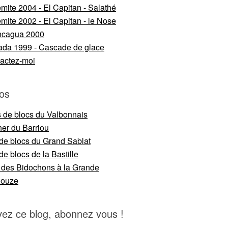
mite 2004 - El Capitan - Salathé
mite 2002 - El Capitan - le Nose
ncagua 2000
da 1999 - Cascade de glace
actez-moi
os
s de blocs du Valbonnais
er du Barriou
 de blocs du Grand Sablat
de blocs de la Bastille
 des Bidochons à la Grande
nouze
vez ce blog, abonnez vous !