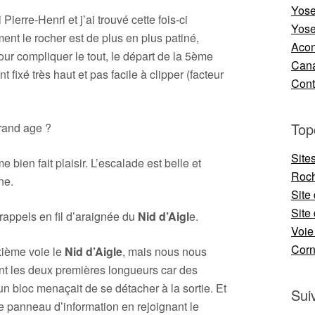
Yose
ierre-Henri et j’ai trouvé cette fois-ci
Yose
ent le rocher est de plus en plus patiné,
Aco
our compliquer le tout, le départ de la 5ème
Cana
 fixé très haut et pas facile à clipper (facteur
Cont
Top
grand age ?
Site
en fait plaisir. L’escalade est belle et
Roch
ne.
Site
Site 
rappels en fil d’araignée du
Nid d’Aigl
e.
Voie
Cor
xième voie le
Nid d’Aigle
, mais nous nous
t les deux premières longueurs car des
 bloc menaçait de se détacher à la sortie. Et
Sui
e panneau d’information en rejoignant le