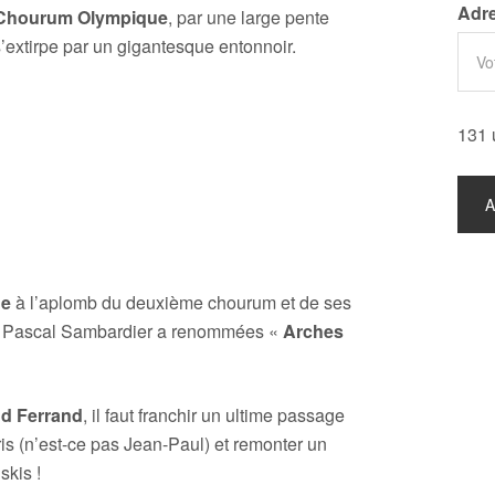
Adre
Chourum Olympique
, par une large pente
s’extirpe par un gigantesque entonnoir.
131 
ue
à l’aplomb du deuxième chourum et de ses
 Pascal Sambardier a renommées «
Arches
d Ferrand
, il faut franchir un ultime passage
ris (n’est-ce pas Jean-Paul) et remonter un
skis !