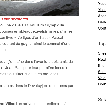
Yose
Yose
Aco
u interferrantes
Cana
uoi une visite au
Chourum Olympique
Cont
courses en ski-raquette-alpinisme parmi les
on livre « Vertiges d’en haut » Pascal
Top
 pas courant de gagner ainsi le sommet d’une
s… »
Site
Roch
seul, j’entraîne dans l’aventure trois amis du
Site
s et Jean-Paul pour leur première incursion
Site 
es trois skieurs et un en raquettes.
Voie
Cor
s chourums dans le Dévoluy) entrecoupées par
!
Sui
nd Villard
on arrive tout naturellement à