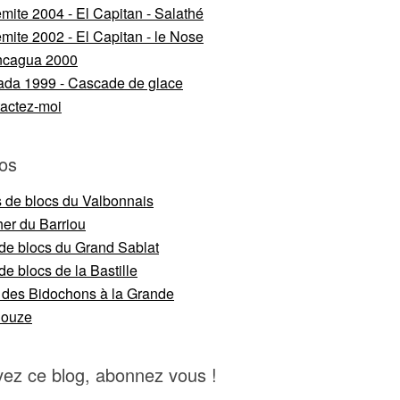
mite 2004 - El Capitan - Salathé
mite 2002 - El Capitan - le Nose
ncagua 2000
da 1999 - Cascade de glace
actez-moi
os
s de blocs du Valbonnais
er du Barriou
 de blocs du Grand Sablat
de blocs de la Bastille
 des Bidochons à la Grande
nouze
vez ce blog, abonnez vous !