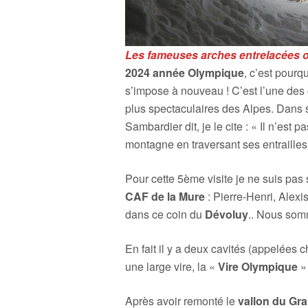
Les fameuses arches entrelacées o
2024 année Olympique
, c’est pourq
s’impose à nouveau ! C’est l’une des 
plus spectaculaires des Alpes. Dans s
Sambardier dit, je le cite : « Il n’est
montagne en traversant ses entraille
Pour cette 5ème visite je ne suis pas 
CAF de la Mure
: Pierre-Henri, Alexi
dans ce coin du
Dévoluy
.. Nous somm
En fait il y a deux cavités (appelée
une large vire, la «
Vire Olympique
» 
Après avoir remonté le
vallon du Gra