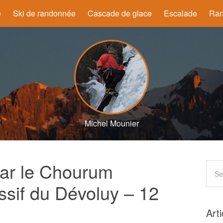
e
Ski de randonnée
Cascade de glace
Escalade
Ran
Michel Mounier
ar le Chourum
sif du Dévoluy – 12
Art