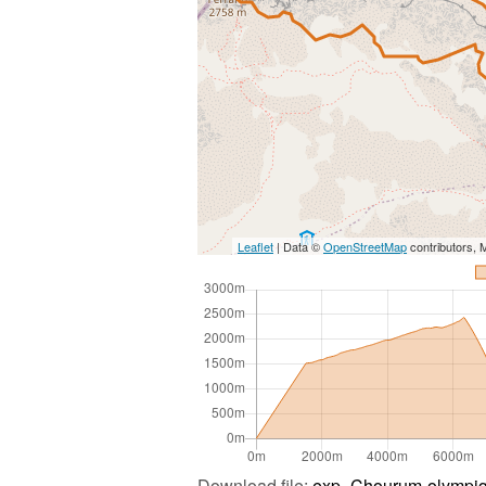
Leaflet
| Data ©
OpenStreetMap
contributors,
Download file:
exp_Chourum-olympiq