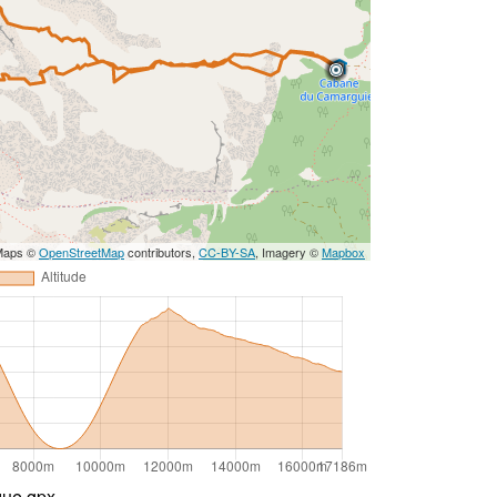
 Maps ©
OpenStreetMap
contributors,
CC-BY-SA
, Imagery ©
Mapbox
ue.gpx