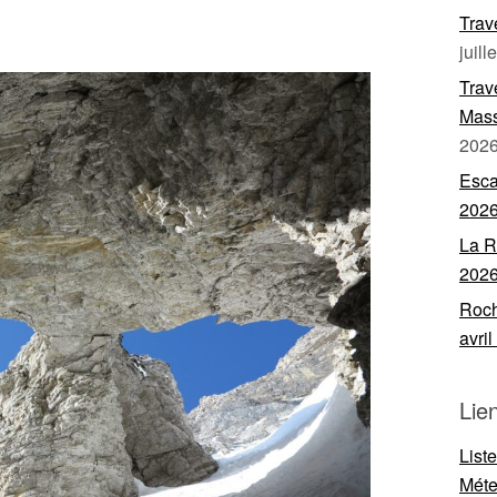
Trav
juill
Trav
Mass
202
Esca
202
La R
202
Roch
avri
Lie
List
Mét