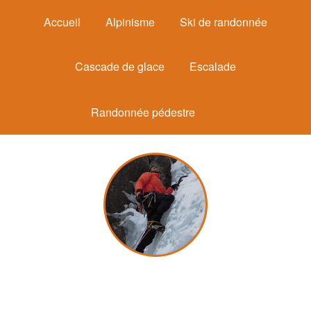
Accueil
Alpinisme
Ski de randonnée
Cascade de glace
Escalade
Randonnée pédestre
Michel Mounier