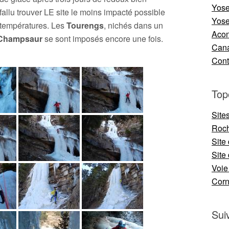
Yose
fallu trouver LE site le moins impacté possible
Yose
 températures. Les
Tourengs
, nichés dans un
Aco
Champsaur
se sont imposés encore une fois.
Cana
Cont
Top
Site
Roch
Site
Site 
Voie
Cor
Sui