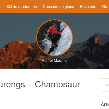
e
Ski de randonnée
Cascade de glace
Escalade
Ran
Michel Mounier
urengs – Champsaur
Art