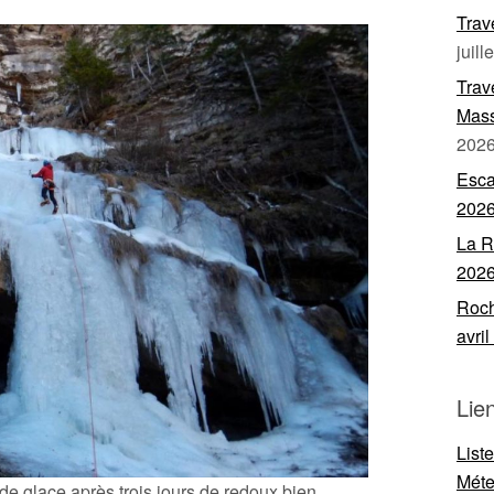
Trav
juill
Trav
Mass
202
Esca
202
La R
202
Roch
avri
Lie
List
Mét
e glace après trois jours de redoux bien