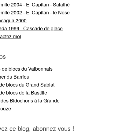
mite 2004 - El Capitan - Salathé
mite 2002 - El Capitan - le Nose
ncagua 2000
da 1999 - Cascade de glace
actez-moi
os
s de blocs du Valbonnais
er du Barriou
 de blocs du Grand Sablat
de blocs de la Bastille
 des Bidochons à la Grande
nouze
vez ce blog, abonnez vous !