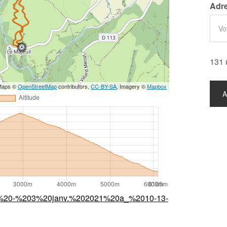
Adre
131 
 Maps ©
OpenStreetMap
contributors,
CC-BY-SA
, Imagery ©
Mapbox
%20-%203%20janv.%202021%20a_%2010-13-