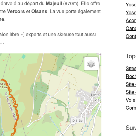
dénivelé au départ du
Majeuil
(970m). Elle offre
Yose
ntre
Vercors
et
Oisans
. La vue porte également
Yose
ne
.
Aco
Cana
lon libre ») experts et une skieuse tout aussi
Cont
u…
Top
Site
Roch
Site
Site 
Voie
Cor
Sui