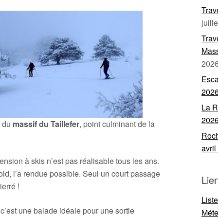
Trav
juill
Trav
Mass
202
Esca
202
La R
202
t du
massif du Taillefer
, point culminant de la
Roch
avri
nsion à skis n’est pas réalisable tous les ans.
id, l’a rendue possible. Seul un court passage
Lie
erré !
List
 c’est une balade idéale pour une sortie
Mét