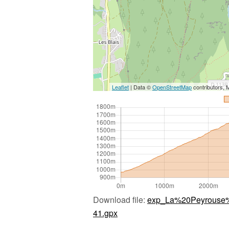
Leaflet
| Data ©
OpenStreetMap
contributors,
Download file:
exp_La%20Peyrouse
41.gpx