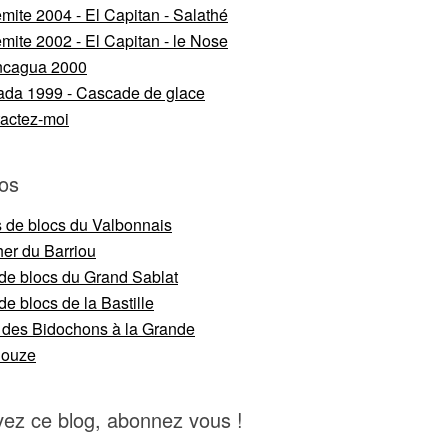
mite 2004 - El Capitan - Salathé
mite 2002 - El Capitan - le Nose
ncagua 2000
da 1999 - Cascade de glace
actez-moi
os
s de blocs du Valbonnais
er du Barriou
 de blocs du Grand Sablat
de blocs de la Bastille
 des Bidochons à la Grande
nouze
vez ce blog, abonnez vous !