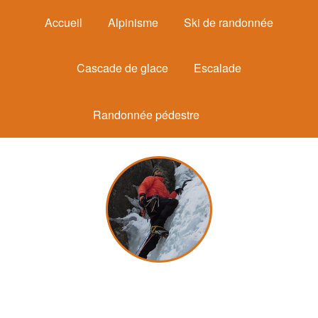
Accueil
Alpinisme
Ski de randonnée
Cascade de glace
Escalade
Randonnée pédestre
Michel Mounier