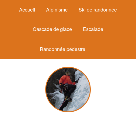
Accueil
Alpinisme
Ski de randonnée
Cascade de glace
Escalade
Randonnée pédestre
Michel Mounier