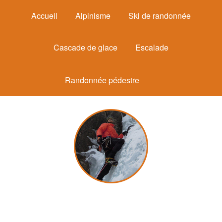
Accueil
Alpinisme
Ski de randonnée
Cascade de glace
Escalade
Randonnée pédestre
Michel Mounier