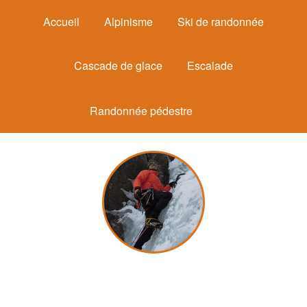
Accueil
Alpinisme
Ski de randonnée
Cascade de glace
Escalade
Randonnée pédestre
Michel Mounier