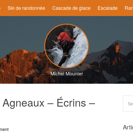
e
Ski de randonnée
Cascade de glace
Escalade
Ran
Michel Mounier
t Agneaux – Écrins –
Art
ment