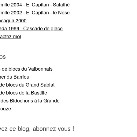
mite 2004 - El Capitan - Salathé
mite 2002 - El Capitan - le Nose
ncagua 2000
da 1999 - Cascade de glace
actez-moi
os
s de blocs du Valbonnais
er du Barriou
 de blocs du Grand Sablat
de blocs de la Bastille
 des Bidochons à la Grande
nouze
vez ce blog, abonnez vous !