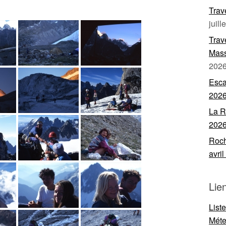
Trav
juill
Trav
Mass
202
Esca
202
La R
202
Roch
avri
Lie
List
Mét