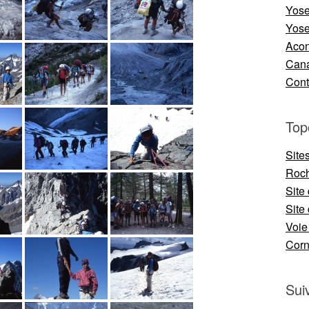
Yose
Yose
Aco
Cana
Cont
Top
Site
Roch
Site
Site 
Voie
Cor
Sui