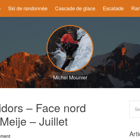
e
Ski de randonnée
Cascade de glace
Escalade
Ran
Michel Mounier
idors – Face nord
Meije – Juillet
Art
mment