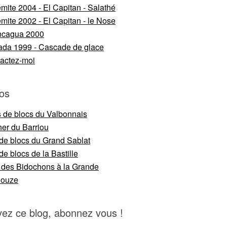
mite 2004 - El Capitan - Salathé
mite 2002 - El Capitan - le Nose
ncagua 2000
da 1999 - Cascade de glace
actez-moi
os
s de blocs du Valbonnais
er du Barriou
 de blocs du Grand Sablat
de blocs de la Bastille
 des Bidochons à la Grande
nouze
vez ce blog, abonnez vous !