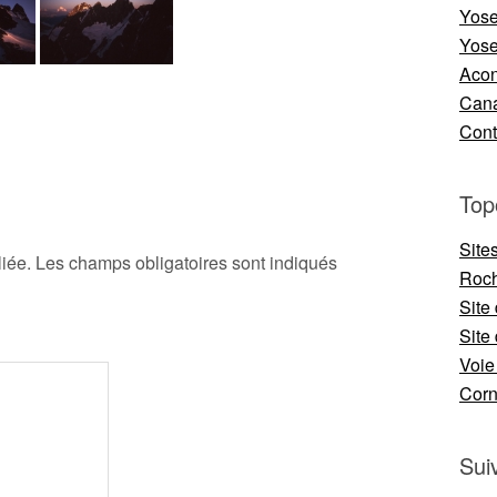
Yose
Yose
Aco
Cana
Cont
Top
Site
iée.
Les champs obligatoires sont indiqués
Roch
Site
Site 
Voie
Cor
Sui