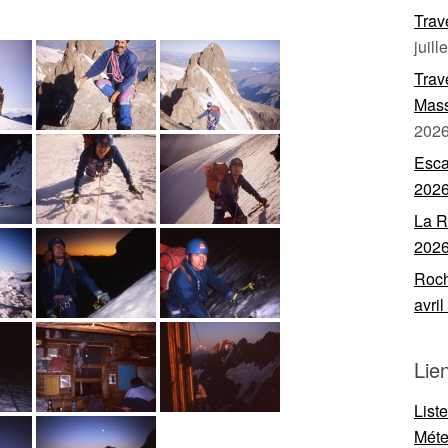
Trav
juill
Trav
Mass
202
Esca
202
La R
202
Roch
avri
Lie
List
Mét