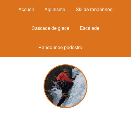
Accueil
Alpinisme
Ski de randonnée
Cascade de glace
Escalade
Randonnée pédestre
Michel Mounier