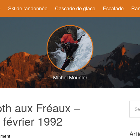
e
Ski de randonnée
Cascade de glace
Escalade
Ran
Michel Mounier
oth aux Fréaux –
février 1992
Art
mment