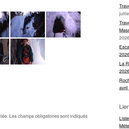
Trav
juill
Trav
Mass
202
Esca
202
La R
202
Roch
avri
Lie
iée.
Les champs obligatoires sont indiqués
List
Mét