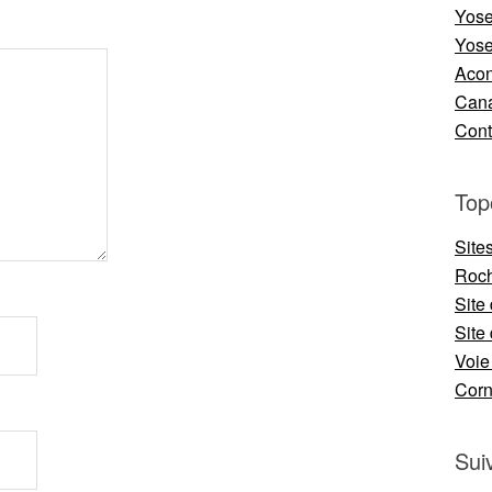
Yose
Yose
Aco
Cana
Cont
Top
Site
Roch
Site
Site 
Voie
Cor
Sui