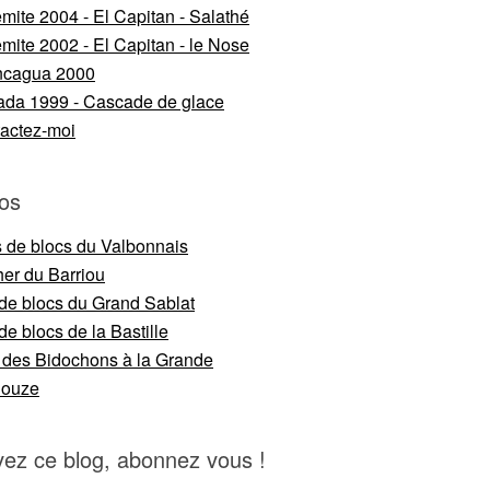
mite 2004 - El Capitan - Salathé
mite 2002 - El Capitan - le Nose
ncagua 2000
da 1999 - Cascade de glace
actez-moi
os
s de blocs du Valbonnais
er du Barriou
 de blocs du Grand Sablat
de blocs de la Bastille
 des Bidochons à la Grande
nouze
vez ce blog, abonnez vous !