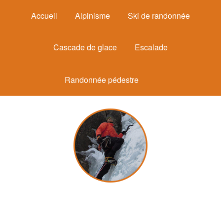
Accueil
Alpinisme
Ski de randonnée
Cascade de glace
Escalade
Randonnée pédestre
Michel Mounier