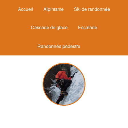
Accueil
Alpinisme
Ski de randonnée
Cascade de glace
Escalade
Randonnée pédestre
Michel Mounier