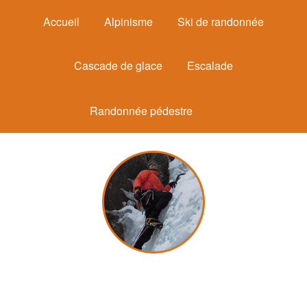
Accueil
Alpinisme
Ski de randonnée
Cascade de glace
Escalade
Randonnée pédestre
Michel Mounier