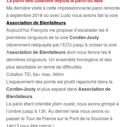
La paroi des Gillardes depuis la paroi du Mas
Ma dernière visite à cette impressionnante paroi remonte
à septembre 2018 où avec Ludo nous avions fait la voie
Association de Bienfaiteurs
.
Aujourd’hui François me propose d’escalader les 9
premières longueurs de la voie
Cordier-Jouty
(récemment rééquipée par l’ECI) jusqu’à croiser la voie
A
ssociation de Bienfaiteurs
dont nous ferons les 8
dernières longueurs. Un ensemble homogène et des
plus abordable en terme de difficultés.
Cotation TD, 6a+ max, 360m
L’espacement des points est plutôt rapproché dans la
Cordier-Jouty
et plus espacé dans
Association de
Bienfaiteurs
.
La paroi étant orientée plein ouest, nous avons grimpé à
l’ombre jusqu’à 13h. Au dernier relai nous avons vu
passer le Tour de France sur le Pont de la Souloise à
14h13 pour être précis !