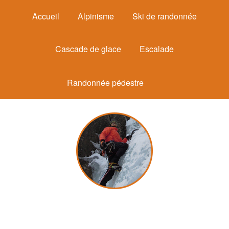
Accueil
Alpinisme
Ski de randonnée
Cascade de glace
Escalade
Randonnée pédestre
Michel Mounier