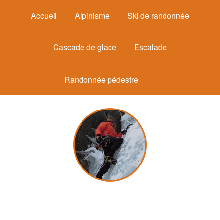
Accueil
Alpinisme
Ski de randonnée
Cascade de glace
Escalade
Randonnée pédestre
Michel Mounier