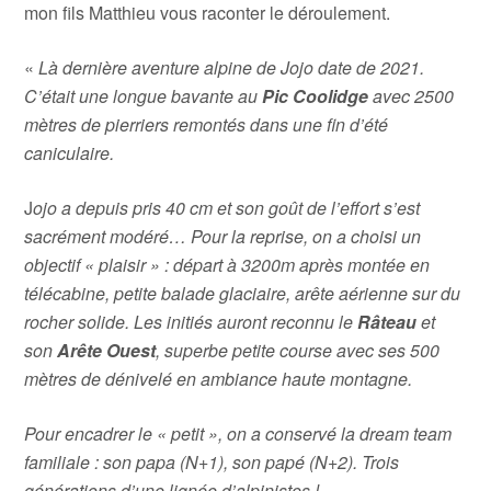
mon fils Matthieu vous raconter le déroulement.
«
Là dernière aventure alpine de Jojo date de 2021.
C’était une longue bavante au
Pic Coolidge
avec 2500
mètres de pierriers remontés dans une fin d’été
caniculaire.
J
ojo a depuis pris 40 cm et son goût de l’effort s’est
sacrément modéré… Pour la reprise, on a choisi un
objectif « plaisir » : départ à 3200m après montée en
télécabine, petite balade glaciaire, arête aérienne sur du
rocher solide. Les initiés auront reconnu le
Râteau
et
son
Arête
Ouest
, superbe petite course avec ses 500
mètres de dénivelé en ambiance haute montagne.
Pour encadrer le « petit », on a conservé la dream team
familiale : son papa (N+1), son papé (N+2). Trois
générations d’une lignée d’alpinistes !