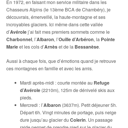
En 1972, en faisant mon service militaire dans les
Chasseurs Alpins (le 13ème BCA de Chambéry), je
découvrais, émerveillé, la haute-montagne et ses
incroyables glaciers. Ici même dans cette vallée
d’
Avérole
j’ai fait mes premiers sommets comme le
Charbonnel
, l’
Albaron
, l’
Ouille d’Arbéron
, la
Pointe
Marie
et les cols d’
Arnès
et de la
Bessanèse
.
Aussi à chaque fois, que d’émotions quand je retrouve
ces montagnes en famille et avec les amis.
Mardi après-midi : courte montée au
Refuge
d’Avérole
(2210m), 125m de dénivelé skis aux
pieds.
Mercredi : l’
Albaron
(3637m). Petit déjeuner 5h.
Départ 6h. Vingt minutes de portage, puis neige
dure jusqu’au glacier du
Colerin
. Un passage
raide permet de prendre pied sur le glacier du