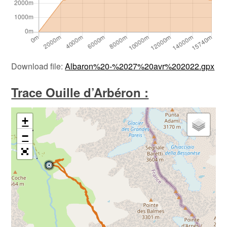
Download file:
Albaron%20-%2027%20avr%202022.gpx
Trace Ouille d’Arbéron :
+
−