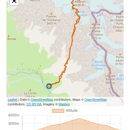
Leaflet
| Data ©
OpenStreetMap
contributors, Maps ©
OpenStreetMap
contributors,
CC-BY-SA
, Imagery ©
Mapbox