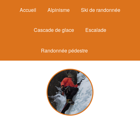
Accueil
Alpinisme
Ski de randonnée
Cascade de glace
Escalade
Randonnée pédestre
Michel Mounier