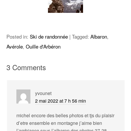
Posted in:
Ski de randonnée
|
Tagged:
Albaron
,
Avérole
,
Ouille d'Arbéron
3 Comments
yvounet
2 mai 2022 at 7 h 56 min
michel encore des belles photos et tjs du plaisir
d’etre ensemble en montagne j’aime bien
l’ambiance sous l’albaron des photos 27-28