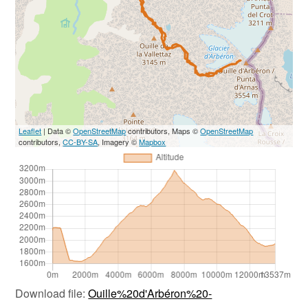
Leaflet
| Data ©
OpenStreetMap
contributors, Maps ©
OpenStreetMap
contributors,
CC-BY-SA
, Imagery ©
Mapbox
Download file:
Ouille%20d'Arbéron%20-