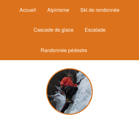
Accueil
Alpinisme
Ski de randonnée
Cascade de glace
Escalade
Randonnée pédestre
Michel Mounier