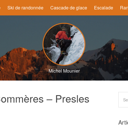
e
Ski de randonnée
Cascade de glace
Escalade
Ran
Michel Mounier
ommères – Presles
Art