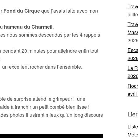
Trav
ur
Fond du Cirque
que j’avais faite avec mon
juill
Trav
du
hameau du Charmeil.
Mass
tes nous sommes descendus par les 4 rappels
202
Esca
 pendant 20 minutes pour atteindre enfin tout
202
!
 un excellent rocher dans l’ensemble.
La R
202
Roch
avri
le de surprise attend le grimpeur : une
de à franchir un petit bombé bien lisse !
Lie
 des photos illustrent mieux qu’un long discours
List
Mét