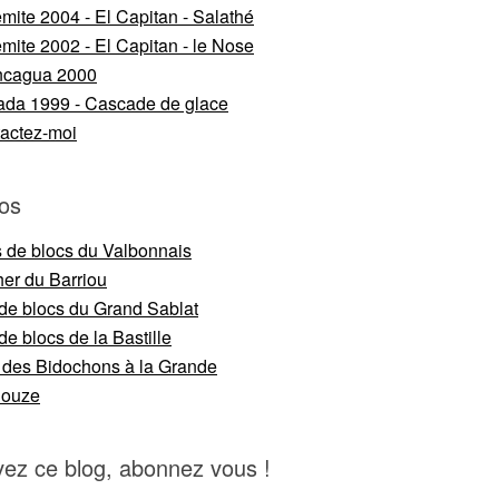
mite 2004 - El Capitan - Salathé
mite 2002 - El Capitan - le Nose
ncagua 2000
da 1999 - Cascade de glace
actez-moi
os
s de blocs du Valbonnais
er du Barriou
 de blocs du Grand Sablat
de blocs de la Bastille
 des Bidochons à la Grande
nouze
vez ce blog, abonnez vous !