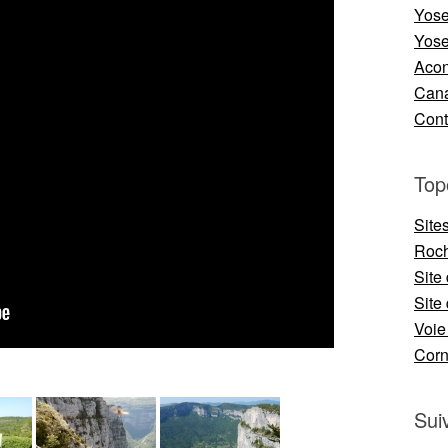
Yose
Yose
Aco
Cana
Cont
Top
Site
Roch
Site
Site 
Voie
Cor
Sui