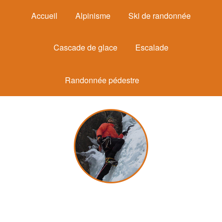
Accueil
Alpinisme
Ski de randonnée
Cascade de glace
Escalade
Randonnée pédestre
Michel Mounier