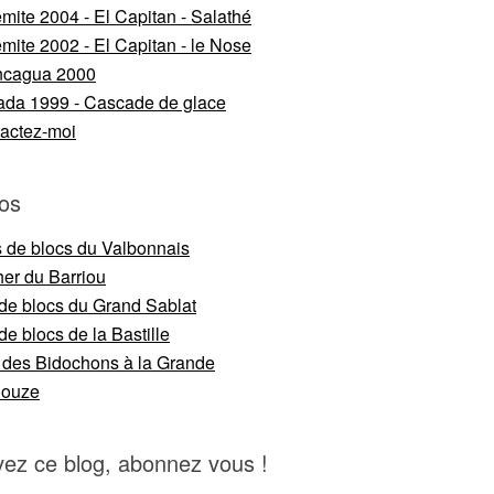
mite 2004 - El Capitan - Salathé
mite 2002 - El Capitan - le Nose
ncagua 2000
da 1999 - Cascade de glace
actez-moi
os
s de blocs du Valbonnais
er du Barriou
 de blocs du Grand Sablat
de blocs de la Bastille
 des Bidochons à la Grande
nouze
vez ce blog, abonnez vous !