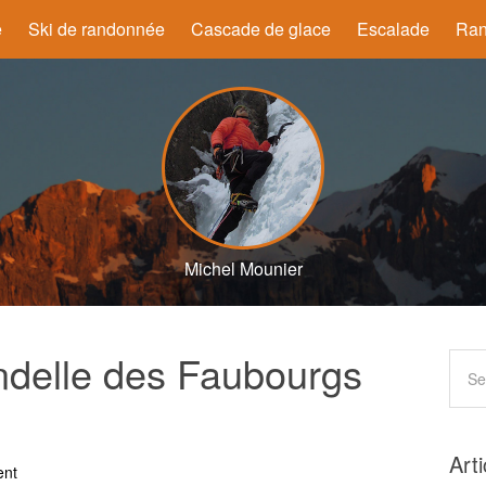
e
Ski de randonnée
Cascade de glace
Escalade
Ran
Michel Mounier
ndelle des Faubourgs
Art
ent