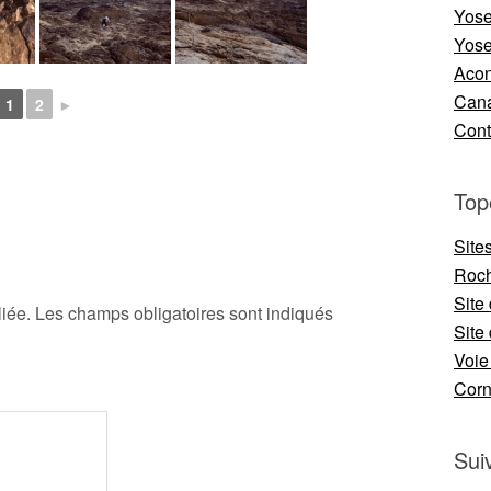
Yose
Yose
Aco
Cana
1
2
►
Cont
Top
Site
Roch
Site
iée.
Les champs obligatoires sont indiqués
Site 
Voie
Cor
Sui