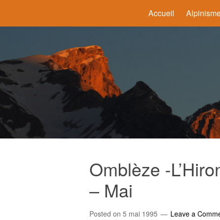
Accueil
Alpinism
Omblèze -L’Hiro
– Mai
Posted on
5 mai 1995
Leave a Comm