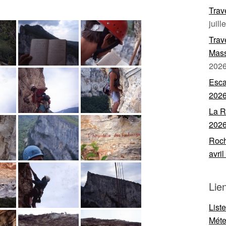
Trav
juill
Trav
Mass
202
Esca
202
La R
202
Roch
avri
Lie
List
Mét