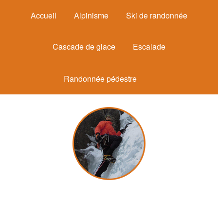
Accueil
Alpinisme
Ski de randonnée
Cascade de glace
Escalade
Randonnée pédestre
Michel Mounier