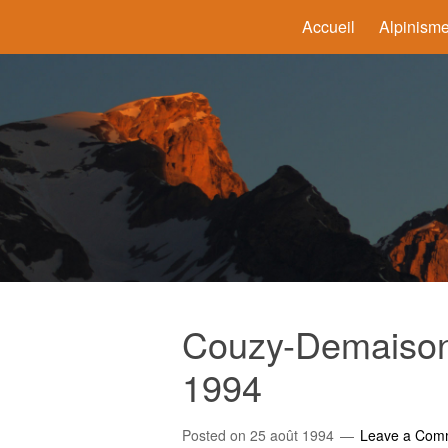
Accueil
Alpinism
Couzy-Demaison 
1994
Posted on
25 août 1994
Leave a Com