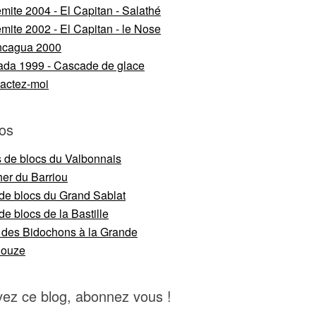
mite 2004 - El Capitan - Salathé
mite 2002 - El Capitan - le Nose
ncagua 2000
da 1999 - Cascade de glace
actez-moi
os
s de blocs du Valbonnais
er du Barriou
 de blocs du Grand Sablat
de blocs de la Bastille
 des Bidochons à la Grande
nouze
vez ce blog, abonnez vous !