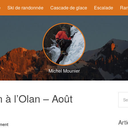
e
Ski de randonnée
Cascade de glace
Escalade
Ran
Michel Mounier
à l’Olan – Août
Art
ment