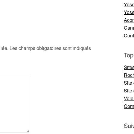
Yose
Yose
Aco
Cana
Cont
iée.
Les champs obligatoires sont indiqués
Top
Site
Roch
Site
Site 
Voie
Cor
Sui