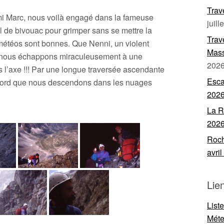
Trav
ami Marc, nous voilà engagé dans la fameuse
juill
l de bivouac pour grimper sans se mettre la
Trav
 météos sont bonnes. Que Nenni, un violent
Mass
et nous échappons miraculeusement à une
202
 l’axe !!! Par une longue traversée ascendante
Esca
e nord que nous descendons dans les nuages
202
La R
202
Roch
avri
Lie
List
Mét