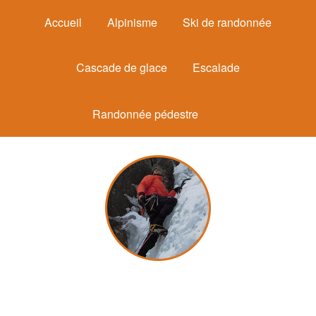
Accueil
Alpinisme
Ski de randonnée
Cascade de glace
Escalade
Randonnée pédestre
Michel Mounier