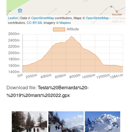
Leaflet
| Data ©
OpenStreetMap
contributors, Maps ©
OpenStreetMap
contributors,
CC-BY-SA
, Imagery ©
Mapbox
Download file:
Testa%20Bernarda%20-
%2019%20mars%202022.gpx