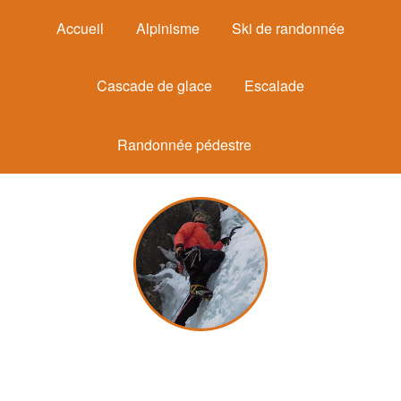
Accueil
Alpinisme
Ski de randonnée
Cascade de glace
Escalade
Randonnée pédestre
Michel Mounier