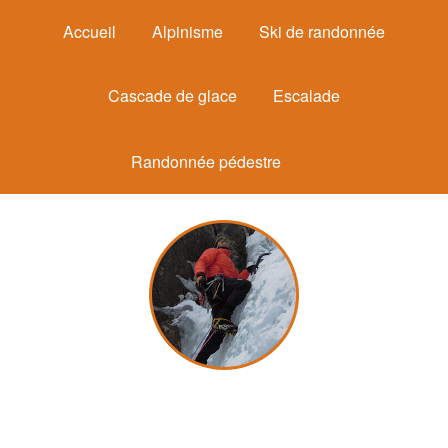
Accueil
Alpinisme
Ski de randonnée
Cascade de glace
Escalade
Randonnée pédestre
Michel Mounier